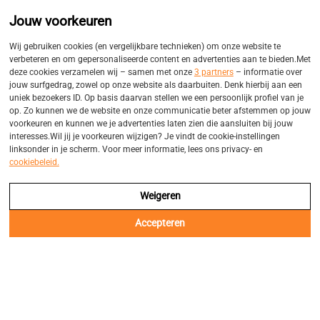
Promo
Eigen bezorgservices
Jouw voorkeuren
Balk
Wij gebruiken cookies (en vergelijkbare technieken) om onze website te
verbeteren en om gepersonaliseerde content en advertenties aan te bieden.Met
deze cookies verzamelen wij – samen met onze
3 partners
– informatie over
jouw surfgedrag, zowel op onze website als daarbuiten. Denk hierbij aan een
uniek bezoekers ID. Op basis daarvan stellen we een persoonlijk profiel van je
op. Zo kunnen we de website en onze communicatie beter afstemmen op jouw
voorkeuren en kunnen we je advertenties laten zien die aansluiten bij jouw
interesses.Wil jij je voorkeuren wijzigen? Je vindt de cookie-instellingen
linksonder in je scherm. Voor meer informatie, lees ons privacy- en
cookiebeleid.
Weigeren
Accepteren