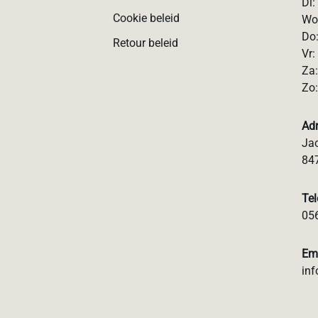
Di:
Cookie beleid
Wo:
Do:
Retour beleid
Vr:
Za:
Zo:
Ad
Jac
84
Te
05
Em
inf