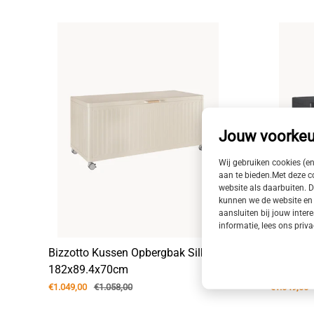
Jouw voorkeu
Wij gebruiken cookies (e
aan te bieden.Met deze 
website als daarbuiten. D
kunnen we de website en 
aansluiten bij jouw intere
informatie, lees ons priv
Bizzotto Kussen Opbergbak Silk L
Bizzotto
182x89.4x70cm
Charcoa
€1.049,00
€1.058,00
€1.049,00