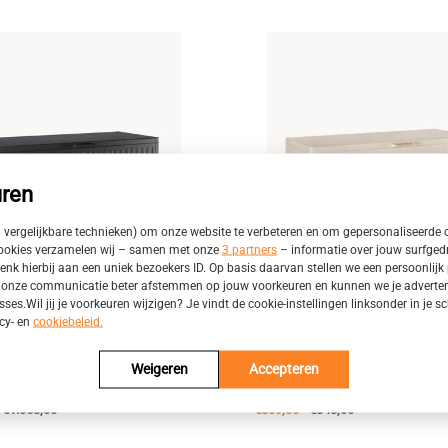
ren
n vergelijkbare technieken) om onze website te verbeteren en om gepersonaliseerde 
cookies verzamelen wij – samen met onze
3 partners
– informatie over jouw surfged
enk hierbij aan een uniek bezoekers ID. Op basis daarvan stellen we een persoonlijk p
onze communicatie beter afstemmen op jouw voorkeuren en kunnen we je advertenti
sses.Wil jij je voorkeuren wijzigen? Je vindt de cookie-instellingen linksonder in je
acy- en
cookiebeleid.
 Kussen Opbergbak
Bizzotto Kussen Opbergbak
Weigeren
Accepteren
l L 182x89.4x70cm
165x70x72
€1.058,00
€839,00
€848,00