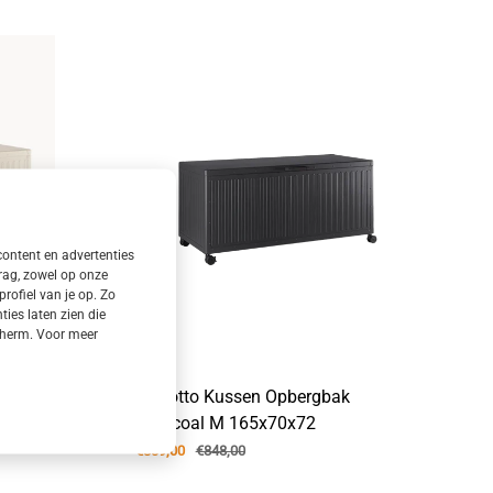
content en advertenties
rag, zowel op onze
rofiel van je op. Zo
es laten zien die
 scherm. Voor meer
 Silk M
Bizzotto Kussen Opbergbak
Charcoal M 165x70x72
€839,00
€848,00