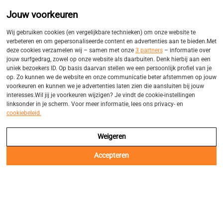
Promo
Eigen bezorgservices
Jouw voorkeuren
Balk
Wij gebruiken cookies (en vergelijkbare technieken) om onze website te
verbeteren en om gepersonaliseerde content en advertenties aan te bieden.Met
deze cookies verzamelen wij – samen met onze
3 partners
– informatie over
jouw surfgedrag, zowel op onze website als daarbuiten. Denk hierbij aan een
uniek bezoekers ID. Op basis daarvan stellen we een persoonlijk profiel van je
op. Zo kunnen we de website en onze communicatie beter afstemmen op jouw
voorkeuren en kunnen we je advertenties laten zien die aansluiten bij jouw
interesses.Wil jij je voorkeuren wijzigen? Je vindt de cookie-instellingen
linksonder in je scherm. Voor meer informatie, lees ons privacy- en
cookiebeleid.
Weigeren
Accepteren