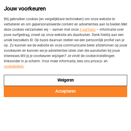
Promo
Eigen bezorgservices
Jouw voorkeuren
Balk
Wij gebruiken cookies (en vergelijkbare technieken) om onze website te
verbeteren en om gepersonaliseerde content en advertenties aan te bieden.Met
deze cookies verzamelen wij – samen met onze
3 partners
– informatie over
jouw surfgedrag, zowel op onze website als daarbuiten. Denk hierbij aan een
uniek bezoekers ID. Op basis daarvan stellen we een persoonlijk profiel van je
op. Zo kunnen we de website en onze communicatie beter afstemmen op jouw
voorkeuren en kunnen we je advertenties laten zien die aansluiten bij jouw
interesses.Wil jij je voorkeuren wijzigen? Je vindt de cookie-instellingen
linksonder in je scherm. Voor meer informatie, lees ons privacy- en
cookiebeleid.
Weigeren
Accepteren