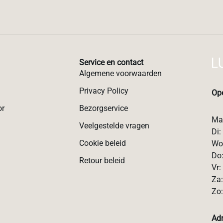
Service en contact
Algemene voorwaarden
Privacy Policy
Ope
or
Bezorgservice
Ma:
Veelgestelde vragen
Di:
Cookie beleid
Wo:
Do:
Retour beleid
Vr:
Za:
Zo:
Ad