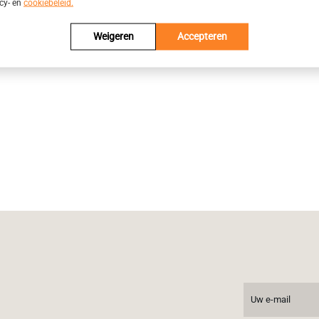
acy- en
cookiebeleid.
Weigeren
Accepteren