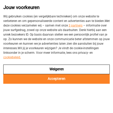
Promo
Eigen bezorgservices
Jouw voorkeuren
Balk
Wij gebruiken cookies (en vergelijkbare technieken) om onze website te
verbeteren en om gepersonaliseerde content en advertenties aan te bieden.Met
deze cookies verzamelen wij – samen met onze
3 partners
– informatie over
jouw surfgedrag, zowel op onze website als daarbuiten. Denk hierbij aan een
Verzendbeleid
uniek bezoekers ID. Op basis daarvan stellen we een persoonlijk profiel van je
op. Zo kunnen we de website en onze communicatie beter afstemmen op jouw
voorkeuren en kunnen we je advertenties laten zien die aansluiten bij jouw
Wij bezorgen uw tuinmeubelen met onze eigen
interesses.Wil jij je voorkeuren wijzigen? Je vindt de cookie-instellingen
linksonder in je scherm. Voor meer informatie, lees ons privacy- en
bezorgservices.
cookiebeleid.
Weigeren
Accepteren