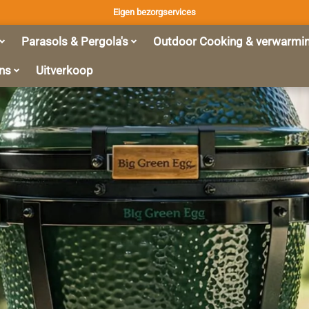
Eigen bezorgservices
Parasols & Pergola's
Outdoor Cooking & verwarmi
ns
Uitverkoop