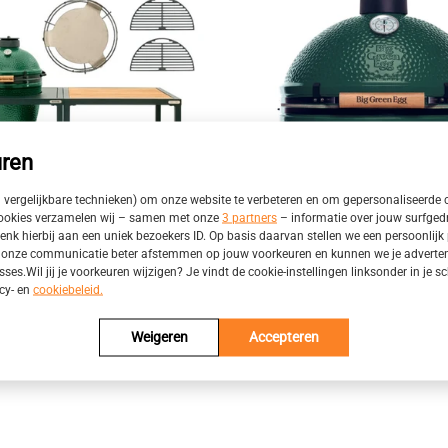
ren
n vergelijkbare technieken) om onze website te verbeteren en om gepersonaliseerde 
cookies verzamelen wij – samen met onze
3 partners
– informatie over jouw surfged
enk hierbij aan een uniek bezoekers ID. Op basis daarvan stellen we een persoonlijk p
onze communicatie beter afstemmen op jouw voorkeuren en kunnen we je advertenti
sses.Wil jij je voorkeuren wijzigen? Je vindt de cookie-instellingen linksonder in je
acy- en
cookiebeleid.
en Egg Medium Outdoor
Big Green Egg XLarge
€2.995,00
Weigeren
Accepteren