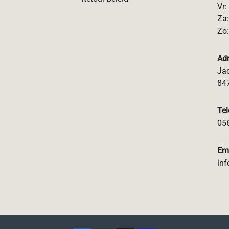
Vr:
Za:
Zo:
Ad
Jac
84
Te
05
Em
inf