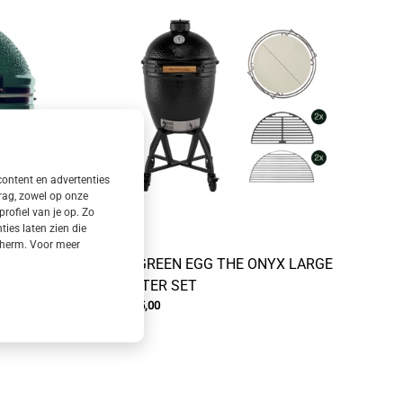
content en advertenties
rag, zowel op onze
rofiel van je op. Zo
es laten zien die
 scherm. Voor meer
BIG GREEN EGG THE ONYX LARGE
MASTER SET
€2.645,00