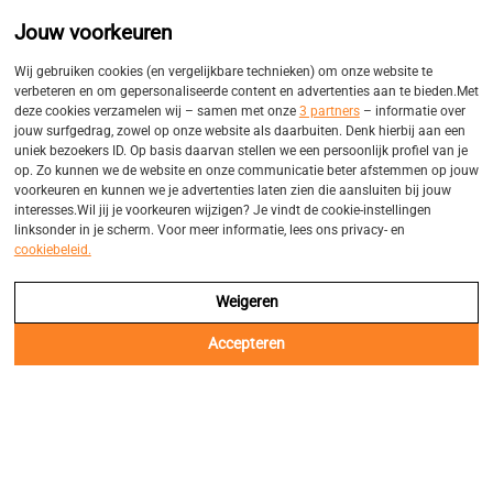
Promo
Eigen bezorgservices
Jouw voorkeuren
Balk
Wij gebruiken cookies (en vergelijkbare technieken) om onze website te
verbeteren en om gepersonaliseerde content en advertenties aan te bieden.Met
deze cookies verzamelen wij – samen met onze
3 partners
– informatie over
jouw surfgedrag, zowel op onze website als daarbuiten. Denk hierbij aan een
uniek bezoekers ID. Op basis daarvan stellen we een persoonlijk profiel van je
op. Zo kunnen we de website en onze communicatie beter afstemmen op jouw
voorkeuren en kunnen we je advertenties laten zien die aansluiten bij jouw
interesses.Wil jij je voorkeuren wijzigen? Je vindt de cookie-instellingen
linksonder in je scherm. Voor meer informatie, lees ons privacy- en
cookiebeleid.
Weigeren
Accepteren