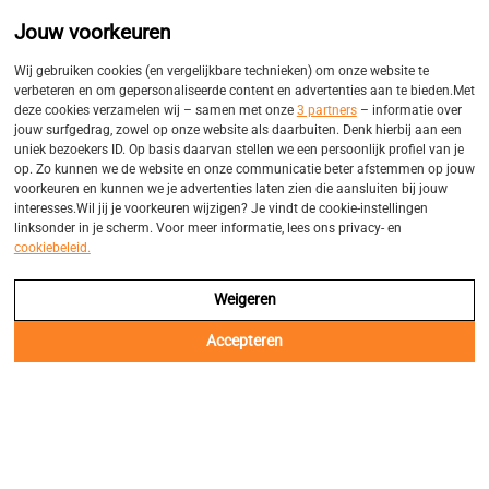
Promo
Eigen bezorgservices
Jouw voorkeuren
Balk
Wij gebruiken cookies (en vergelijkbare technieken) om onze website te
verbeteren en om gepersonaliseerde content en advertenties aan te bieden.Met
deze cookies verzamelen wij – samen met onze
3 partners
– informatie over
jouw surfgedrag, zowel op onze website als daarbuiten. Denk hierbij aan een
uniek bezoekers ID. Op basis daarvan stellen we een persoonlijk profiel van je
op. Zo kunnen we de website en onze communicatie beter afstemmen op jouw
Cookie beleid
voorkeuren en kunnen we je advertenties laten zien die aansluiten bij jouw
interesses.Wil jij je voorkeuren wijzigen? Je vindt de cookie-instellingen
linksonder in je scherm. Voor meer informatie, lees ons privacy- en
Jouw voorkeuren. Wij gebruiken cookies (en
cookiebeleid.
vergelijkbare technieken) om onze website te
verbeteren en om gepersonaliseerde content en
Weigeren
advertenties aan te bieden.Met deze cookies
verzamelen wij – samen met onze
3 partners
–
Accepteren
informatie over jouw surfgedrag, zowel op onze
website als daarbuiten. Denk hierbij aan een uniek
bezoekers ID. Op basis daarvan stellen we een
persoonlijk profiel van je op. Zo kunnen we de
website en onze communicatie beter afstemmen