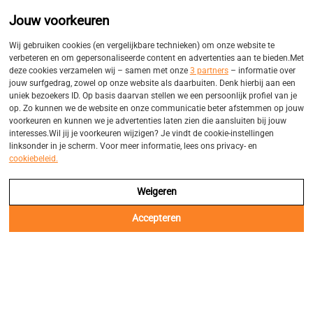
Promo
Eigen bezorgservices
Jouw voorkeuren
Balk
Wij gebruiken cookies (en vergelijkbare technieken) om onze website te
verbeteren en om gepersonaliseerde content en advertenties aan te bieden.Met
deze cookies verzamelen wij – samen met onze
3 partners
– informatie over
jouw surfgedrag, zowel op onze website als daarbuiten. Denk hierbij aan een
uniek bezoekers ID. Op basis daarvan stellen we een persoonlijk profiel van je
op. Zo kunnen we de website en onze communicatie beter afstemmen op jouw
Openingsweekend 7&8 Maart
voorkeuren en kunnen we je advertenties laten zien die aansluiten bij jouw
interesses.Wil jij je voorkeuren wijzigen? Je vindt de cookie-instellingen
linksonder in je scherm. Voor meer informatie, lees ons privacy- en
Kom naar ons openingsweekend en maak gebruik van
cookiebeleid.
unieke actie's!
Weigeren
Accepteren