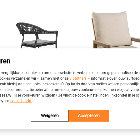
ren
n vergelijkbare technieken) om onze website te verbeteren en om gepersonaliseerde 
cookies verzamelen wij – samen met onze
3 partners
– informatie over jouw surfged
enk hierbij aan een uniek bezoekers ID. Op basis daarvan stellen we een persoonlijk p
onze communicatie beter afstemmen op jouw voorkeuren en kunnen we je advertenti
sses.Wil jij je voorkeuren wijzigen? Je vindt de cookie-instellingen linksonder in je
O Sienna stapelbare dining
Tierra Sevilla Lounge Chair
acy- en
cookiebeleid.
raciet incl. kussen
Champagne
Weigeren
Accepteren
189,00
€509,00
€569,00