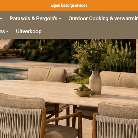
Eigen bezorgservices
Parasols & Pergola's
Outdoor Cooking & verwarmi
ns
Uitverkoop