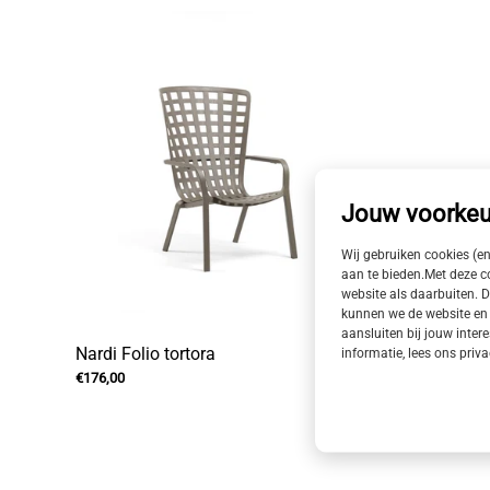
Jouw voorkeu
Wij gebruiken cookies (e
aan te bieden.Met deze 
website als daarbuiten. D
kunnen we de website en 
aansluiten bij jouw intere
Nardi Folio tortora
Taste 4S
informatie, lees ons priv
€176,00
stoel ant
€159,00
€