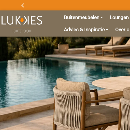
Promo
Balk
Buitenmeubelen
Loungen
Advies & Inspiratie
Over o