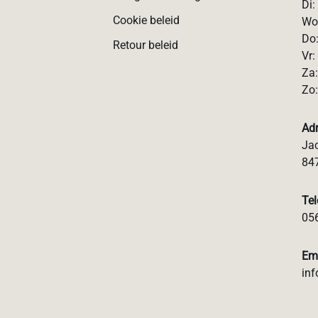
Di:
Cookie beleid
Wo:
Do:
Retour beleid
Vr:
Za:
Zo:
Ad
Jac
84
Te
05
Em
inf