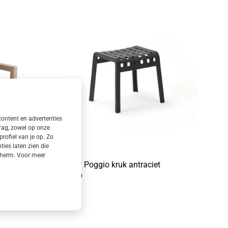
content en advertenties
rag, zowel op onze
rofiel van je op. Zo
es laten zien die
 scherm. Voor meer
Nardi Poggio kruk antraciet
€69,00