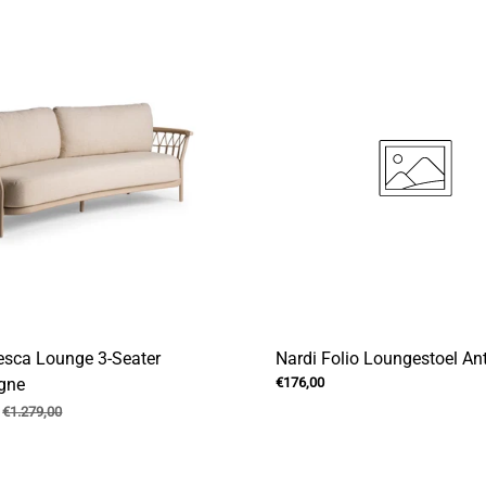
resca Lounge 3-Seater
Nardi Folio Loungestoel Ant
gne
€176,00
€1.279,00