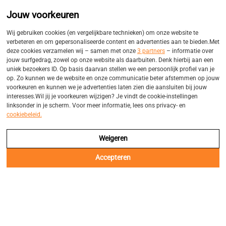
Promo
Eigen bezorgservices
Jouw voorkeuren
Balk
Wij gebruiken cookies (en vergelijkbare technieken) om onze website te
verbeteren en om gepersonaliseerde content en advertenties aan te bieden.Met
deze cookies verzamelen wij – samen met onze
3 partners
– informatie over
jouw surfgedrag, zowel op onze website als daarbuiten. Denk hierbij aan een
uniek bezoekers ID. Op basis daarvan stellen we een persoonlijk profiel van je
op. Zo kunnen we de website en onze communicatie beter afstemmen op jouw
voorkeuren en kunnen we je advertenties laten zien die aansluiten bij jouw
interesses.Wil jij je voorkeuren wijzigen? Je vindt de cookie-instellingen
linksonder in je scherm. Voor meer informatie, lees ons privacy- en
cookiebeleid.
Weigeren
Accepteren