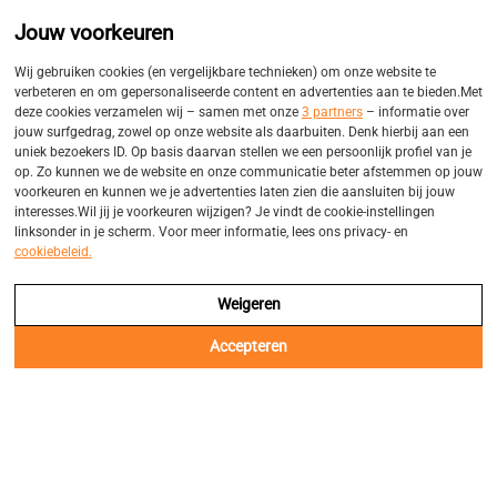
Promo
Eigen bezorgservices
Jouw voorkeuren
Balk
Wij gebruiken cookies (en vergelijkbare technieken) om onze website te
verbeteren en om gepersonaliseerde content en advertenties aan te bieden.Met
deze cookies verzamelen wij – samen met onze
3 partners
– informatie over
jouw surfgedrag, zowel op onze website als daarbuiten. Denk hierbij aan een
uniek bezoekers ID. Op basis daarvan stellen we een persoonlijk profiel van je
op. Zo kunnen we de website en onze communicatie beter afstemmen op jouw
voorkeuren en kunnen we je advertenties laten zien die aansluiten bij jouw
interesses.Wil jij je voorkeuren wijzigen? Je vindt de cookie-instellingen
linksonder in je scherm. Voor meer informatie, lees ons privacy- en
cookiebeleid.
Weigeren
Accepteren