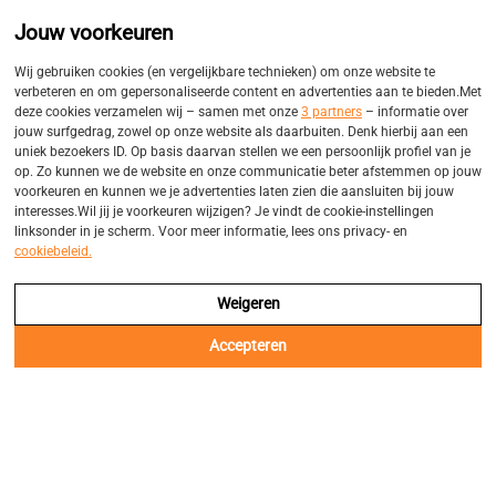
Promo
Eigen bezorgservices
Jouw voorkeuren
Balk
Wij gebruiken cookies (en vergelijkbare technieken) om onze website te
verbeteren en om gepersonaliseerde content en advertenties aan te bieden.Met
deze cookies verzamelen wij – samen met onze
3 partners
– informatie over
jouw surfgedrag, zowel op onze website als daarbuiten. Denk hierbij aan een
uniek bezoekers ID. Op basis daarvan stellen we een persoonlijk profiel van je
op. Zo kunnen we de website en onze communicatie beter afstemmen op jouw
voorkeuren en kunnen we je advertenties laten zien die aansluiten bij jouw
interesses.Wil jij je voorkeuren wijzigen? Je vindt de cookie-instellingen
linksonder in je scherm. Voor meer informatie, lees ons privacy- en
cookiebeleid.
Weigeren
Accepteren