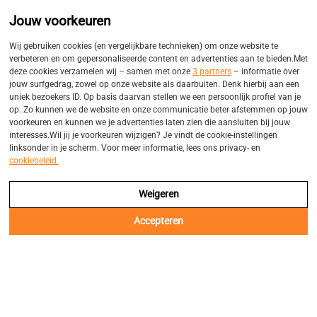
Promo
Eigen bezorgservices
Jouw voorkeuren
Balk
Wij gebruiken cookies (en vergelijkbare technieken) om onze website te
verbeteren en om gepersonaliseerde content en advertenties aan te bieden.Met
deze cookies verzamelen wij – samen met onze
3 partners
– informatie over
jouw surfgedrag, zowel op onze website als daarbuiten. Denk hierbij aan een
uniek bezoekers ID. Op basis daarvan stellen we een persoonlijk profiel van je
op. Zo kunnen we de website en onze communicatie beter afstemmen op jouw
voorkeuren en kunnen we je advertenties laten zien die aansluiten bij jouw
interesses.Wil jij je voorkeuren wijzigen? Je vindt de cookie-instellingen
linksonder in je scherm. Voor meer informatie, lees ons privacy- en
cookiebeleid.
Weigeren
Accepteren