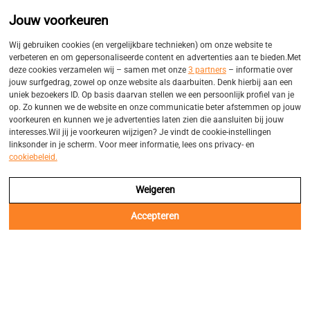
Promo
Eigen bezorgservices
Jouw voorkeuren
Balk
Wij gebruiken cookies (en vergelijkbare technieken) om onze website te
verbeteren en om gepersonaliseerde content en advertenties aan te bieden.Met
deze cookies verzamelen wij – samen met onze
3 partners
– informatie over
jouw surfgedrag, zowel op onze website als daarbuiten. Denk hierbij aan een
uniek bezoekers ID. Op basis daarvan stellen we een persoonlijk profiel van je
op. Zo kunnen we de website en onze communicatie beter afstemmen op jouw
voorkeuren en kunnen we je advertenties laten zien die aansluiten bij jouw
interesses.Wil jij je voorkeuren wijzigen? Je vindt de cookie-instellingen
linksonder in je scherm. Voor meer informatie, lees ons privacy- en
cookiebeleid.
Weigeren
Accepteren