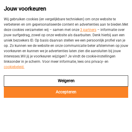
Promo
Eigen bezorgservices
Jouw voorkeuren
Balk
Wij gebruiken cookies (en vergelijkbare technieken) om onze website te
verbeteren en om gepersonaliseerde content en advertenties aan te bieden.Met
deze cookies verzamelen wij – samen met onze
3 partners
– informatie over
jouw surfgedrag, zowel op onze website als daarbuiten. Denk hierbij aan een
uniek bezoekers ID. Op basis daarvan stellen we een persoonlijk profiel van je
op. Zo kunnen we de website en onze communicatie beter afstemmen op jouw
voorkeuren en kunnen we je advertenties laten zien die aansluiten bij jouw
interesses.Wil jij je voorkeuren wijzigen? Je vindt de cookie-instellingen
linksonder in je scherm. Voor meer informatie, lees ons privacy- en
cookiebeleid.
Weigeren
Accepteren